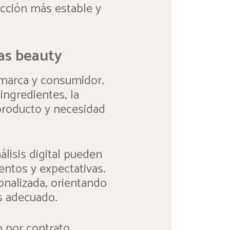
ucción más estable y
as beauty
e marca y consumidor.
ingredientes, la
 producto y necesidad
lisis digital pueden
ntos y expectativas.
nalizada, orientando
ás adecuado.
 por contrato.